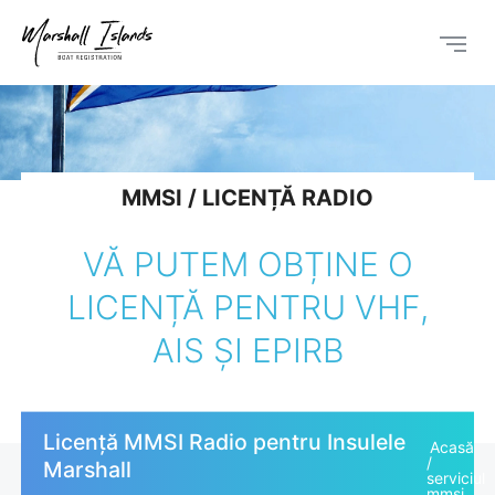
MMSI / LICENȚĂ RADIO
VĂ PUTEM OBȚINE O
LICENȚĂ PENTRU VHF,
AIS ȘI EPIRB
Licență MMSI Radio pentru Insulele
Acasă
Marshall
serviciul
mmsi