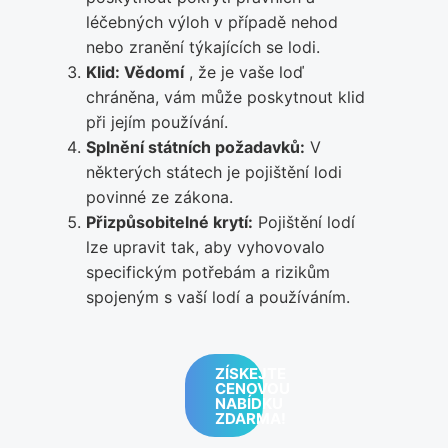
léčebných výloh v případě nehod
nebo zranění týkajících se lodi.
Klid: Vědomí
, že je vaše loď
chráněna, vám může poskytnout klid
při jejím používání.
Splnění státních požadavků:
V
některých státech je pojištění lodi
povinné ze zákona.
Přizpůsobitelné krytí:
Pojištění lodí
lze upravit tak, aby vyhovovalo
specifickým potřebám a rizikům
spojeným s vaší lodí a používáním.
ZÍSKEJTE
CENOVOU
NABÍDKU
ZDARMA!