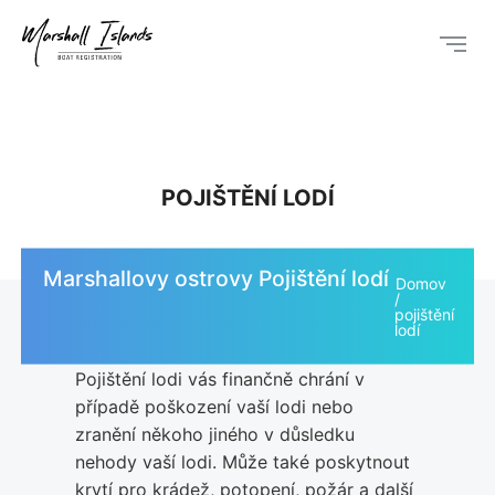
POJIŠTĚNÍ LODÍ
Marshallovy ostrovy Pojištění lodí
Domov
pojištění
lodí
Pojištění lodi vás finančně chrání v
případě poškození vaší lodi nebo
zranění někoho jiného v důsledku
nehody vaší lodi. Může také poskytnout
krytí pro krádež, potopení, požár a další