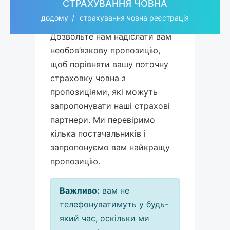
СТРАХУВАННЯ ЧОВНА
додому
страхування човна реєстрація
Дозвольте нам надіслати вам
необов’язкову пропозицію,
щоб порівняти вашу поточну
страховку човна з
пропозиціями, які можуть
запропонувати наші страхові
партнери. Ми перевіримо
кілька постачальників і
запропонуємо вам найкращу
пропозицію.
Важливо:
вам не
телефонуватимуть у будь-
який час, оскільки ми