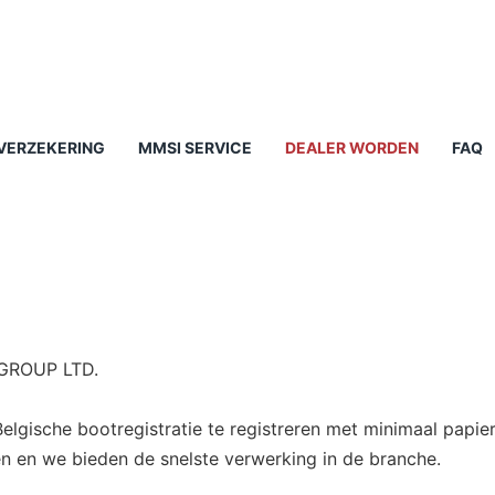
VERZEKERING
MMSI SERVICE
DEALER WORDEN
FAQ
 GROUP LTD.
lgische bootregistratie te registreren met minimaal papierw
n en we bieden de snelste verwerking in de branche.