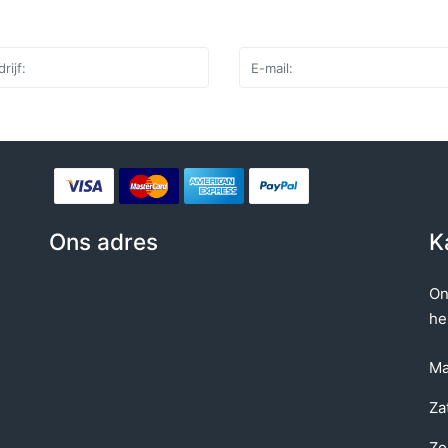
Ons adres
K
On
he
Ma
Za
Zo